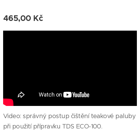
465,00
Kč
Video: správný postup čištění teakové paluby
při použití přípravku TDS ECO-100.